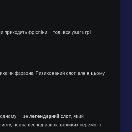
приходять фріспіни — тоді вся увага грі.
ика чи фараона. Ризикований слот, але в цьому
в одному — це
легендарний слот
, який
гипту, повна несподіванок, великих перемог і