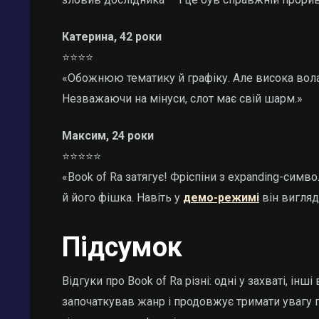
Катерина, 42 роки
⭐⭐⭐⭐
«Обожнюю тематику й графіку. Але висока волати
Незважаючи на мінуси, слот має свій шарм.»
Максим, 24 роки
⭐⭐⭐⭐⭐
«Book of Ra затягує! Фріспіни з expanding-сим
й його фішка. Навіть у
демо-режимі
він вигляд
Підсумок
Відгуки про Book of Ra різні: одні у захваті, 
започаткував жанр і продовжує тримати увагу гр