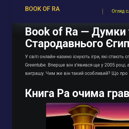
BOOK OF RA
Огляд с
Book of Ra — Думки 
Стародавнього Єги
У світі онлайн-казино існують ігри, які стаю
Greentube. Вперше він з’явився ще у 2005 році
виграшу. Чим же він такий особливий? Що про н
Книга Ра очима грав