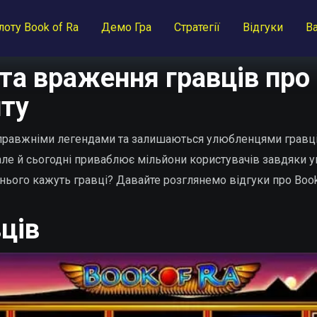
лоту Book of Ra
Демо Гра
Стратегії
Відгуки
Ва
та враження гравців про
пту
ть справжніми легендами та залишаються улюбленцями гравц
, але й сьогодні приваблює мільйони користувачів завдяки
ього кажуть гравці? Давайте розглянемо відгуки про Book 
ців