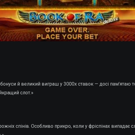
онуси й великий виграш у 3000х ставок — досі пам’ятаю той
айкращий слот.»
порожніх спінів. Особливо прикро, коли у фріспінах випадає 
.»