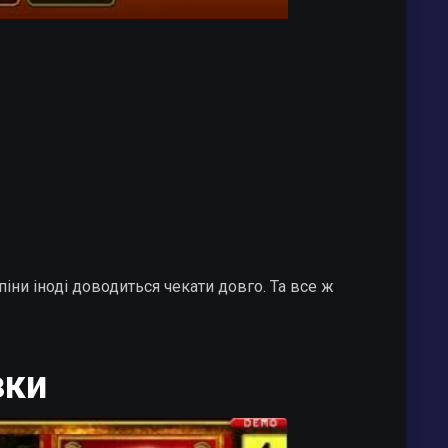
піни іноді доводиться чекати довго. Та все ж
зки