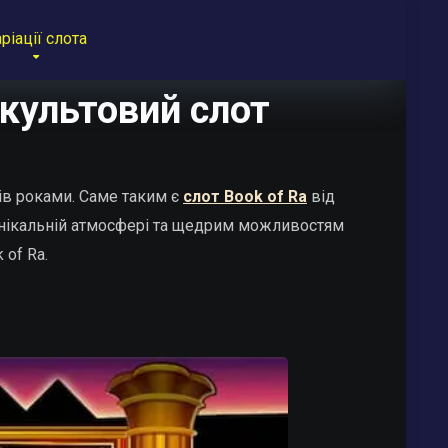
ріації слота
 культовий слот
ів роками. Саме таким є
слот Book of Ra
від
 унікальній атмосфері та щедрим можливостям
of Ra.