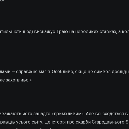
льність іноді виснажує. Граю на невеликих ставках, а коли 
волами — справжня магія. Особливо, якщо це символ дослідн
ає захопливо.»
інші вважають його занадто «примхливим». Але всі сходяться 
авців усього світу. Це історія про скарби Стародавнього Є