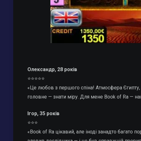
Олександр, 28 років
⭐⭐⭐⭐⭐
«Це любов з першого спіна! Атмосфера Єгипту, б
головне — знати міру. Для мене Book of Ra — н
Ігор, 35 років
⭐⭐⭐
«Book of Ra цікавий, але іноді занадто багато 
зловив дослідника — і це був справжній прорив