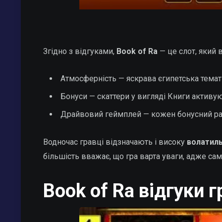
Згідно з відгуками,
Book of Ra
— це слот, який 
Атмосферність — яскрава єгипетська темат
Бонуси — скаттери у вигляді Книги активую
Драйвовий геймплей — кожен бонусний рау
Водночас гравці відзначають і високу
волатиль
більшість вважає, що гра варта уваги, адже са
Book of Ra відгуки 