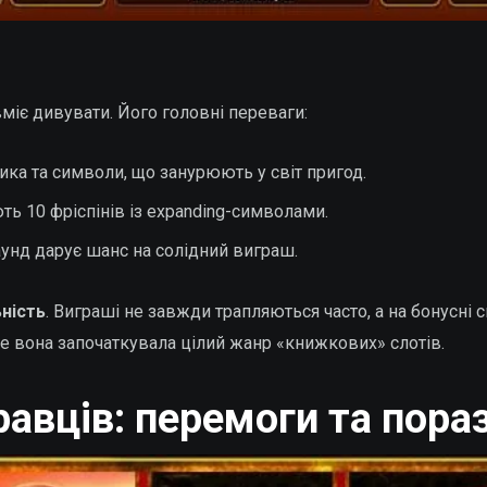
вміє дивувати. Його головні переваги:
ика та символи, що занурюють у світ пригод.
ть 10 фріспінів із expanding-символами.
нд дарує шанс на солідний виграш.
ність
. Виграші не завжди трапляються часто, а на бонусні с
ме вона започаткувала цілий жанр «книжкових» слотів.
гравців: перемоги та пора