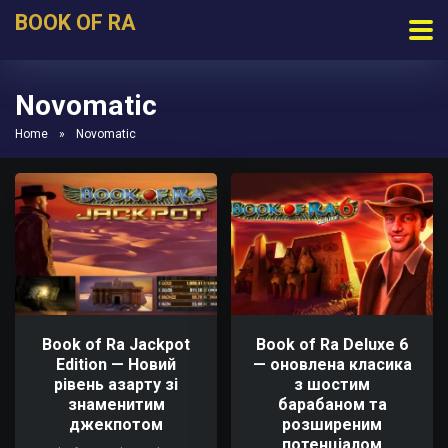
BOOK OF RA
Novomatic
Home
»
Novomatic
Book of Ra Jackpot
Book of Ra Deluxe 6
Edition — Новий
— оновлена класика
рівень азарту зі
з шостим
знаменитим
барабаном та
джекпотом
розширеним
потенціалом