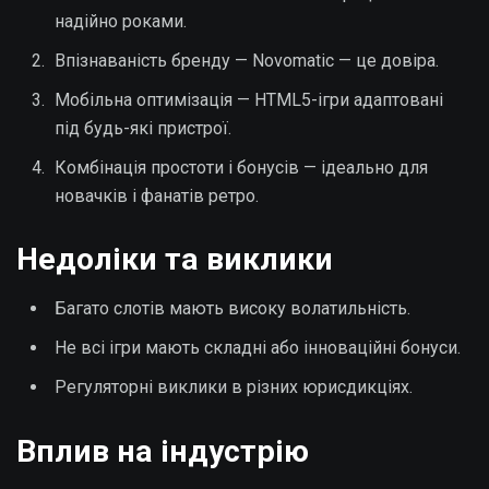
надійно роками.
Впізнаваність бренду — Novomatic — це довіра.
Мобільна оптимізація — HTML5-ігри адаптовані
під будь-які пристрої.
Комбінація простоти і бонусів — ідеально для
новачків і фанатів ретро.
Недоліки та виклики
Багато слотів мають високу волатильність.
Не всі ігри мають складні або інноваційні бонуси.
Регуляторні виклики в різних юрисдикціях.
Вплив на індустрію